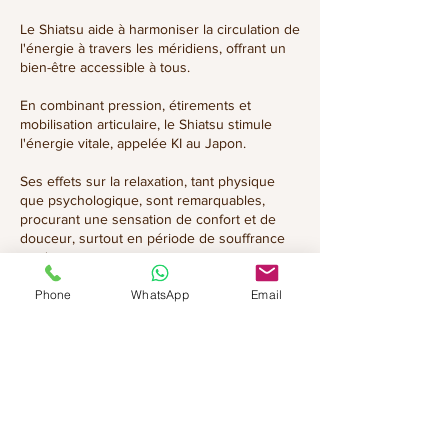
Le Shiatsu aide à harmoniser la circulation de
l'énergie à travers les méridiens, offrant un
bien-être accessible à tous.
En combinant pression, étirements et
mobilisation articulaire, le Shiatsu stimule
l'énergie vitale, appelée KI au Japon.
Ses effets sur la relaxation, tant physique
que psychologique, sont remarquables,
procurant une sensation de confort et de
douceur, surtout en période de souffrance
ou de stress.
Phone
WhatsApp
Email
En bref, le massage Shiatsu est une pratique
bénéfique qui contribue de manière
significative à la santé physique et
émotionnelle.
𝑂𝑓𝑓𝑟𝑒𝑧-𝑣𝑜𝑢𝑠 𝑢𝑛 𝑚𝑜𝑚𝑒𝑛𝑡 𝑑𝑒 𝑑𝑒́𝑡𝑒𝑛𝑡𝑒 𝑒𝑡 𝑑𝑒
𝑟𝑒́𝑒́𝑞𝑢𝑖𝑙𝑖𝑏𝑟𝑎𝑔𝑒 𝑔𝑟𝑎̂𝑐𝑒 𝑎̀ 𝑐𝑒𝑡𝑡𝑒 𝑎𝑝𝑝𝑟𝑜𝑐ℎ𝑒 ℎ𝑜𝑙𝑖𝑠𝑡𝑖𝑞𝑢𝑒.
Shiatsu St Barth