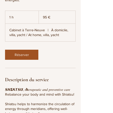
95
euros
1 h
1
95 €
Cabinet à Terre-Neuve
|
À domicile,
villa, yacht / At home, villa, yacht
Réserver
Description du service
𝙎𝙃𝙄𝘼𝙏𝙎𝙐, 𝑡ℎ𝑒𝑟𝑎𝑝𝑒𝑢𝑡𝑖𝑐 𝑎𝑛𝑑 𝑝𝑟𝑒𝑣𝑒𝑛𝑡𝑖𝑣𝑒 𝑐𝑎𝑟𝑒
Rebalance your body and mind with Shiatsu!
Shiatsu helps to harmonize the circulation of
energy through meridians, offering well-