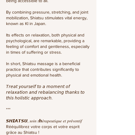
being accessible to all.
By combining pressure, stretching, and joint
mobilization, Shiatsu stimulates vital energy,
known as KI in Japan.
Its effects on relaxation, both physical and
psychological, are remarkable, providing a
feeling of comfort and gentleness, especially
in times of suffering or stress.
In short, Shiatsu massage is a beneficial
practice that contributes significantly to
physical and emotional health.
𝘛𝘳𝘦𝘢𝘵 𝘺𝘰𝘶𝘳𝘴𝘦𝘭𝘧 𝘵𝘰 𝘢 𝘮𝘰𝘮𝘦𝘯𝘵 𝘰𝘧
𝘳𝘦𝘭𝘢𝘹𝘢𝘵𝘪𝘰𝘯 𝘢𝘯𝘥 𝘳𝘦𝘣𝘢𝘭𝘢𝘯𝘤𝘪𝘯𝘨 𝘵𝘩𝘢𝘯𝘬𝘴 𝘵𝘰
𝘵𝘩𝘪𝘴 𝘩𝘰𝘭𝘪𝘴𝘵𝘪𝘤 𝘢𝘱𝘱𝘳𝘰𝘢𝘤𝘩.
***
𝙎𝙃𝙄𝘼𝙏𝙎𝙐, 𝑠𝑜𝑖𝑛 𝑡ℎ𝑒́𝑟𝑎𝑝𝑒𝑢𝑡𝑖𝑞𝑢𝑒 𝑒𝑡 𝑝𝑟𝑒́𝑣𝑒𝑛𝑡𝑖𝑓
Rééquilibrez votre corps et votre esprit
grâce au Shiatsu !