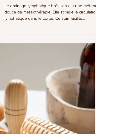
Drainage lymphatique brésilien : une
expérience unique de bien-être
Le drainage lymphatique brésilien est une méthode
douce de massothérapie. Elle stimule la circulation
lymphatique dans le corps. Ce soin facilite
l'élimination des déchets et des toxines. Il combine
des techniques de drainage lymphatique avec des
gestes plus profonds. Ces gestes visent à
remodeler et tonifier le corps. OBJECTIFS DU
DRAINAGE LYMPHATIQUE Ce soin a pour objectifs
principaux de : Sculpter visuellement la silhouette.
Stimuler la circulation lymphatique et veineuse