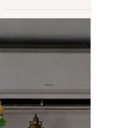
tensions tels que : des jambes lourdes, des
œdèmes et une rétention d'eau des douleurs
comme des torticolis et des maux de tête des
crampes musculaires et des douleurs lombaires
des gonflements des membres et des articulations
Bien qu'elle soit souvent négligée en raison des
températures élevées, la massothérapie mérite une
attention particulière, car elle peur atténuer ces i