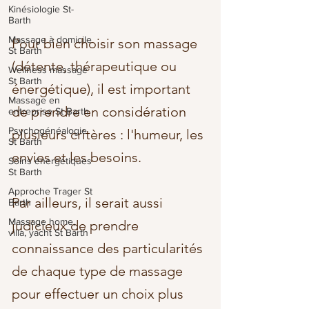
Kinésiologie St-
Barth
Massage à domicile
Pour bien choisir son massage
St Barth
(détente, thérapeutique ou
Wellness massage
St Barth
énergétique), il est important
Massage en
de prendre en considération
entreprise St Barth
Psychogénéalogie
plusieurs critères : l'humeur, les
St Barth
envies et les besoins.
Soins énergétiques
St Barth
Approche Trager St
Par ailleurs, il serait aussi
Barth
Massage home,
judicieux de prendre
villa, yacht St Barth
connaissance des particularités
de chaque type de massage
pour effectuer un choix plus