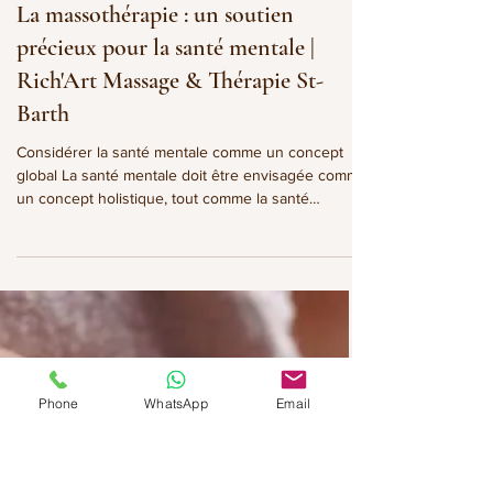
Richard Brin
21 mars
4 min de lecture
La massothérapie : un soutien
précieux pour la santé mentale |
Rich'Art Massage & Thérapie St-
Barth
Considérer la santé mentale comme un concept
global La santé mentale doit être envisagée comme
un concept holistique, tout comme la santé
physique. Elle se caractérise par un équilibre
dynamique et un état de bien-être, englobant les
Phone
WhatsApp
Email
émotions, les pensées et les interactions sociales.
En d'autres termes, elle représente une ressource
psychologique et émotionnelle essentielle pour
mener une vie épanouie. Les troubles de santé