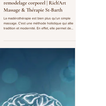
Richard Brin
20 avr.
3 min de lecture
Madérothérapie, technique de
remodelage corporel | Rich'Art
Massage & Thérapie St-Barth
La madérothérapie est bien plus qu'un simple
massage. C'est une méthode holistique qui allie
tradition et modernité. En effet, elle permet de
sculpter le corps tout en apportant une profonde
relaxation. Cette technique est idéale pour ceux qui
recherchent à la fois des résultats physiques et un
apaisement mental.